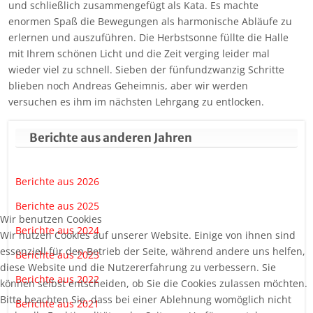
und schließlich zusammengefügt als Kata. Es machte
enormen Spaß die Bewegungen als harmonische Abläufe zu
erlernen und auszuführen. Die Herbstsonne füllte die Halle
mit Ihrem schönen Licht und die Zeit verging leider mal
wieder viel zu schnell. Sieben der fünfundzwanzig Schritte
blieben noch Andreas Geheimnis, aber wir werden
versuchen es ihm im nächsten Lehrgang zu entlocken.
Berichte aus anderen Jahren
Berichte aus 2026
Berichte aus 2025
Wir benutzen Cookies
Berichte aus 2024
Wir nutzen Cookies auf unserer Website. Einige von ihnen sind
essenziell für den Betrieb der Seite, während andere uns helfen,
Berichte aus 2023
diese Website und die Nutzererfahrung zu verbessern. Sie
Berichte aus 2022
können selbst entscheiden, ob Sie die Cookies zulassen möchten.
Bitte beachten Sie, dass bei einer Ablehnung womöglich nicht
Berichte aus 2021