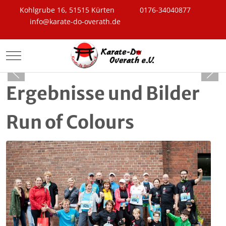
Kohlgrube 16, 51515 Kürten
0176-34040877
info@karate-do-overath.de
Mobile Menu Toggle
Ergebnisse und Bilder
Run of Colours