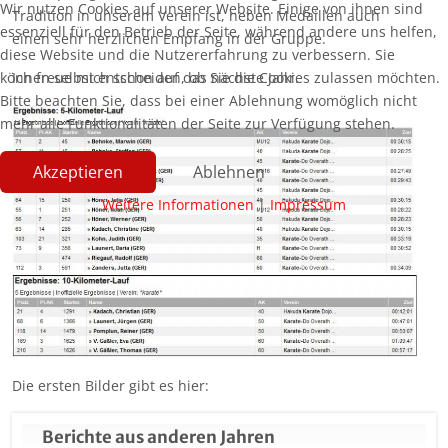
Wir nutzen Cookies auf unserer Website. Einige von ihnen sind
Tradition in unserem Verein ist, neben Medaillen auch
essenziell für den Betrieb der Seite, während andere uns helfen,
einen sehr herzlichen Empfang in der Gruppe.
diese Website und die Nutzererfahrung zu verbessern. Sie
können selbst entscheiden, ob Sie die Cookies zulassen möchten.
Ich freue mich schon auf das nächste Jahr.
Bitte beachten Sie, dass bei einer Ablehnung womöglich nicht
mehr alle Funktionalitäten der Seite zur Verfügung stehen.
Akzeptieren
Ablehnen
Weitere Informationen
|
Impressum
Die ersten Bilder gibt es hier:
Berichte aus anderen Jahren