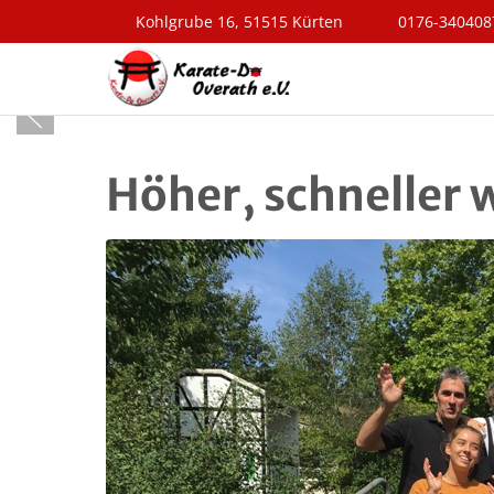
Kohlgrube 16, 51515 Kürten
0176-340408
Höher, schneller we