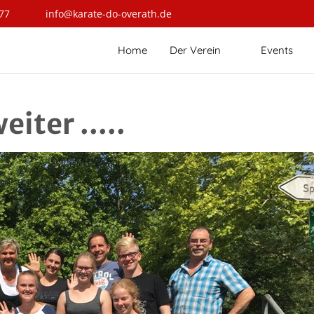
77
info@karate-do-overath.de
Home
Der Verein
Events
iter .....