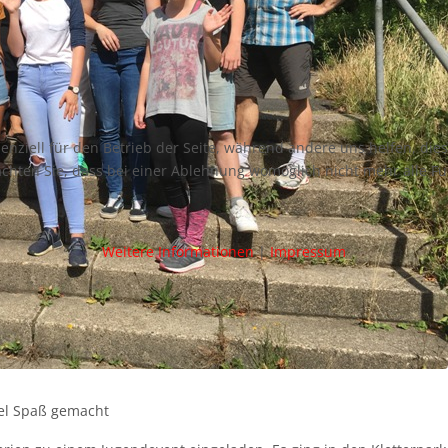
senziell für den Betrieb der Seite, während andere uns helfen, di
achten Sie, dass bei einer Ablehnung womöglich nicht mehr alle Fu
Weitere Informationen
|
Impressum
el Spaß gemacht