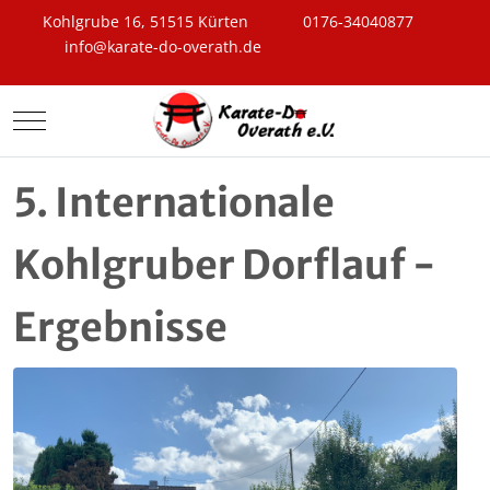
Kohlgrube 16, 51515 Kürten
0176-34040877
info@karate-do-overath.de
Mobile Menu Toggle
5. Internationale
Kohlgruber Dorflauf -
Ergebnisse