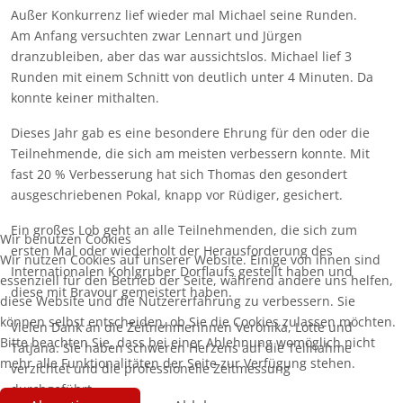
Außer Konkurrenz lief wieder mal Michael seine Runden.
Am Anfang versuchten zwar Lennart und Jürgen
dranzubleiben, aber das war aussichtslos. Michael lief 3
Runden mit einem Schnitt von deutlich unter 4 Minuten. Da
konnte keiner mithalten.
Dieses Jahr gab es eine besondere Ehrung für den oder die
Teilnehmende, die sich am meisten verbessern konnte. Mit
fast 20 % Verbesserung hat sich Thomas den gesondert
ausgeschriebenen Pokal, knapp vor Rüdiger, gesichert.
Ein großes Lob geht an alle Teilnehmenden, die sich zum
Wir benutzen Cookies
ersten Mal oder wiederholt der Herausforderung des
Wir nutzen Cookies auf unserer Website. Einige von ihnen sind
Internationalen Kohlgruber Dorflaufs gestellt haben und
essenziell für den Betrieb der Seite, während andere uns helfen,
diese mit Bravour gemeistert haben.
diese Website und die Nutzererfahrung zu verbessern. Sie
können selbst entscheiden, ob Sie die Cookies zulassen möchten.
Vielen Dank an die Zeitnehmerinnen Veronika, Lotte und
Bitte beachten Sie, dass bei einer Ablehnung womöglich nicht
Tatjana. Sie haben schweren Herzens auf die Teilnahme
mehr alle Funktionalitäten der Seite zur Verfügung stehen.
verzichtet und die professionelle Zeitmessung
durchgeführt.