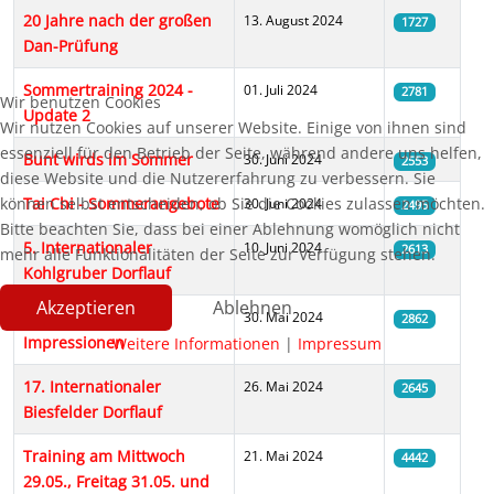
20 Jahre nach der großen
13. August 2024
1727
Dan-Prüfung
Sommertraining 2024 -
01. Juli 2024
2781
Wir benutzen Cookies
Update 2
Wir nutzen Cookies auf unserer Website. Einige von ihnen sind
essenziell für den Betrieb der Seite, während andere uns helfen,
Bunt wirds im Sommer
30. Juni 2024
2553
diese Website und die Nutzererfahrung zu verbessern. Sie
können selbst entscheiden, ob Sie die Cookies zulassen möchten.
Tai Chi - Sommerangebote
30. Juni 2024
2495
Bitte beachten Sie, dass bei einer Ablehnung womöglich nicht
5. Internationaler
10. Juni 2024
2613
mehr alle Funktionalitäten der Seite zur Verfügung stehen.
Kohlgruber Dorflauf
Akzeptieren
Ablehnen
Grube Louise 2024 -
30. Mai 2024
2862
Impressionen
Weitere Informationen
|
Impressum
17. Internationaler
26. Mai 2024
2645
Biesfelder Dorflauf
Training am Mittwoch
21. Mai 2024
4442
29.05., Freitag 31.05. und