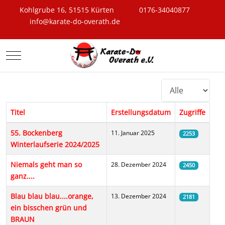
Kohlgrube 16, 51515 Kürten
0176-34040877
info@karate-do-overath.de
Mobile Menu Toggle
Anzeige #
Titel
Erstellungsdatum
Zugriffe
Beiträge
55. Bockenberg
11. Januar 2025
2253
Winterlaufserie 2024/2025
Niemals geht man so
28. Dezember 2024
2450
ganz....
Blau blau blau....orange,
13. Dezember 2024
2181
ein bisschen grün und
BRAUN