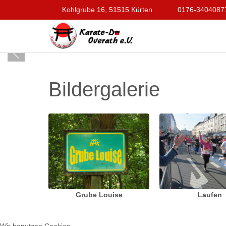
Kohlgrube 16, 51515 Kürten
0176-3404087
Bildergalerie
Grube Louise
Laufen