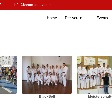
7
info@karate-do-overath.de
Home
Der Verein
Events
BlackBelt
Meisterschaf