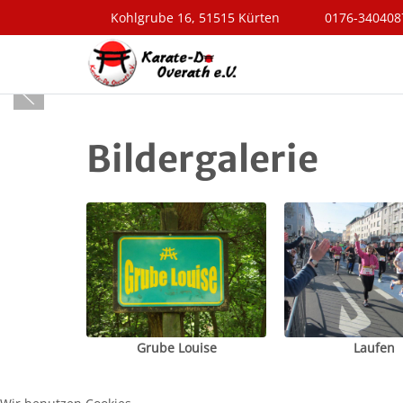
Kohlgrube 16, 51515 Kürten
0176-340408
Bildergalerie
Grube Louise
Laufen