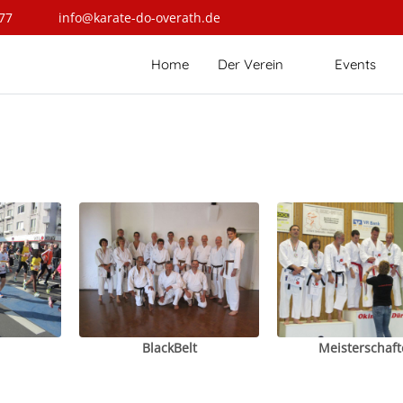
77
info@karate-do-overath.de
Home
Der Verein
Events
BlackBelt
Meisterschaft