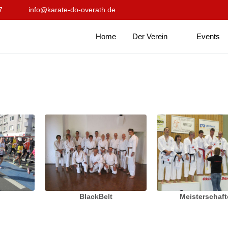
7
info@karate-do-overath.de
Home
Der Verein
Events
BlackBelt
Meisterschaf