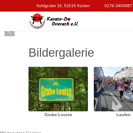
Kohlgrube 16, 51515 Kürten
0176-3404087
Bildergalerie
Grube Louise
Laufen