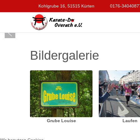
Kohlgrube 16, 51515 Kürten
0176-3404087
Bildergalerie
Grube Louise
Laufen