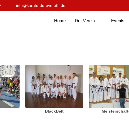
7
info@karate-do-overath.de
Home
Der Verein
Events
BlackBelt
Meisterschaf