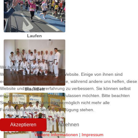
Laufen
Wir benutzen Cookies
Wir nutzen Cookies auf unserer Website. Einige von ihnen sind
essenziell für den Betrieb der Seite, während andere uns helfen, diese
Website und die Nutzererfahrung zu verbessern. Sie können selbst
BlackBelt
entscheiden, ob Sie die Cookies zulassen möchten. Bitte beachten
Sie, dass bei einer Ablehnung womöglich nicht mehr alle
Funktionalitäten der Seite zur Verfügung stehen.
Akzeptieren
Ablehnen
Weitere Informationen
|
Impressum