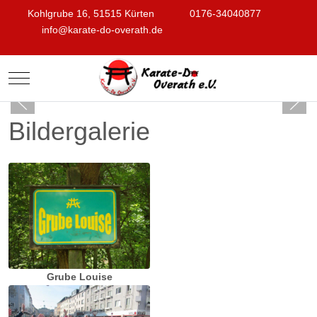
Kohlgrube 16, 51515 Kürten
0176-34040877
info@karate-do-overath.de
Mobile Menu Toggle
Bildergalerie
Grube Louise