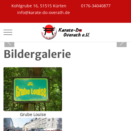
Kohlgrube 16, 51515 Kürten
0176-34040877
info@karate-do-overath.de
Mobile Menu Toggle
Bildergalerie
Grube Louise