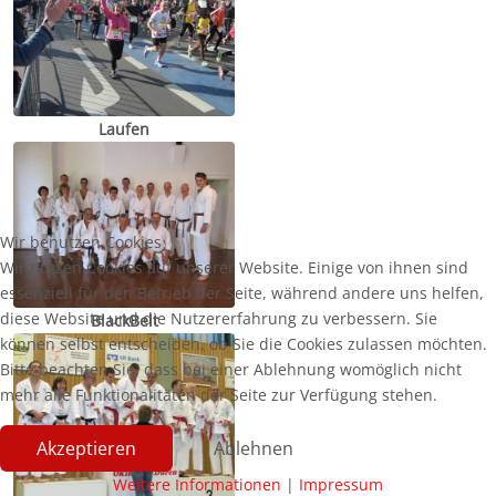
Laufen
Wir benutzen Cookies
Wir nutzen Cookies auf unserer Website. Einige von ihnen sind
essenziell für den Betrieb der Seite, während andere uns helfen,
diese Website und die Nutzererfahrung zu verbessern. Sie
BlackBelt
können selbst entscheiden, ob Sie die Cookies zulassen möchten.
Bitte beachten Sie, dass bei einer Ablehnung womöglich nicht
mehr alle Funktionalitäten der Seite zur Verfügung stehen.
Akzeptieren
Ablehnen
Weitere Informationen
|
Impressum