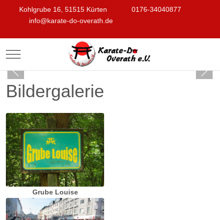
Kohlgrube 16, 51515 Kürten
0176-34040877
info@karate-do-overath.de
Mobile Menu Toggle
Bildergalerie
Grube Louise