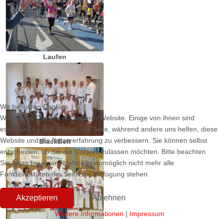
Laufen
Wir benutzen Cookies
Wir nutzen Cookies auf unserer Website. Einige von ihnen sind
essenziell für den Betrieb der Seite, während andere uns helfen, diese
Website und die Nutzererfahrung zu verbessern. Sie können selbst
BlackBelt
entscheiden, ob Sie die Cookies zulassen möchten. Bitte beachten
Sie, dass bei einer Ablehnung womöglich nicht mehr alle
Funktionalitäten der Seite zur Verfügung stehen.
Akzeptieren
Ablehnen
Weitere Informationen
|
Impressum