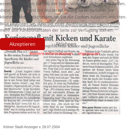
essenziell für den Betrieb der Seite, während andere uns helfen,
diese Website und die Nutzererfahrung zu verbessern. Sie
können selbst entscheiden, ob Sie die Cookies zulassen möchten.
Bitte beachten Sie, dass bei einer Ablehnung womöglich nicht
mehr alle Funktionalitäten der Seite zur Verfügung stehen.
Akzeptieren
Ablehnen
Weitere Informationen
|
Impressum
Kölner Stadt-Anzeiger v. 28.07.2004