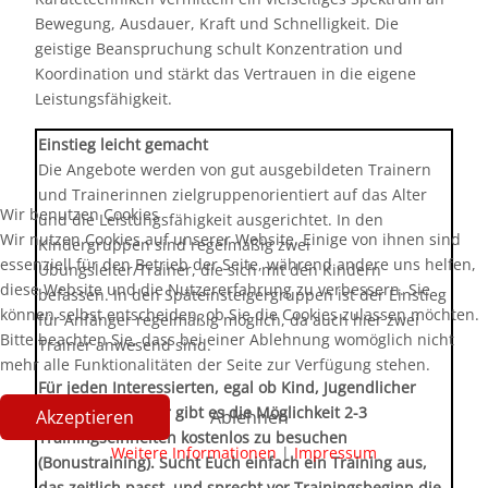
Bewegung, Ausdauer, Kraft und Schnelligkeit. Die
geistige Beanspruchung schult Konzentration und
Koordination und stärkt das Vertrauen in die eigene
Leistungsfähigkeit.
Einstieg leicht gemacht
Die Angebote werden von gut ausgebildeten Trainern
und Trainerinnen zielgruppenorientiert auf das Alter
Wir benutzen Cookies
und die Leistungsfähigkeit ausgerichtet. In den
Wir nutzen Cookies auf unserer Website. Einige von ihnen sind
Kindergruppen sind regelmäßig zwei
essenziell für den Betrieb der Seite, während andere uns helfen,
Übungsleiter/Trainer, die sich mit den Kindern
diese Website und die Nutzererfahrung zu verbessern. Sie
befassen. In den Späteinsteigergruppen ist der Einstieg
können selbst entscheiden, ob Sie die Cookies zulassen möchten.
für Anfänger regelmäßig möglich, da auch hier zwei
Bitte beachten Sie, dass bei einer Ablehnung womöglich nicht
Trainer anwesend sind.
mehr alle Funktionalitäten der Seite zur Verfügung stehen.
Für jeden Interessierten, egal ob Kind, Jugendlicher
oder Erwachsener gibt es die Möglichkeit 2-3
Akzeptieren
Ablehnen
Trainingseinheiten kostenlos zu besuchen
Weitere Informationen
|
Impressum
(Bonustraining). Sucht Euch einfach ein Training aus,
das zeitlich passt, und sprecht vor Trainingsbeginn die