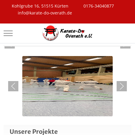
Kohlgrube 16, 51515 Kürten
0176-34040877
info@karate-do-overath.de
Mobile Menu Toggle
Neueste Beiträge
Unsere Projekte