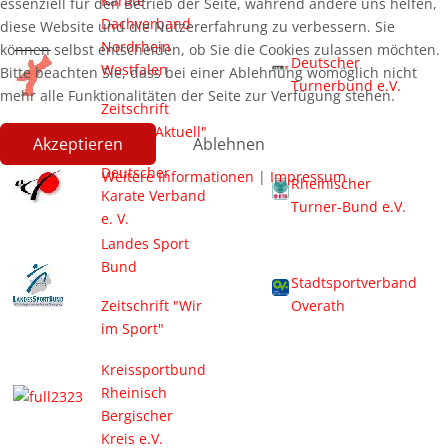
Karate
essenziell für den Betrieb der Seite, während andere uns helfen,
Dachverband
diese Website und die Nutzererfahrung zu verbessern. Sie
Nordrhein
können selbst entscheiden, ob Sie die Cookies zulassen möchten.
Deutscher
Westfalen
Bitte beachten Sie, dass bei einer Ablehnung womöglich nicht
Turnerbund e.V.
mehr alle Funktionalitäten der Seite zur Verfügung stehen.
Zeitschrift
"Karate Aktuell"
Akzeptieren
Ablehnen
Deutscher
Weitere Informationen
|
Impressum
Rheinischer
Karate Verband
Turner-Bund e.V.
e. V.
Landes Sport
Bund
Stadtsportverband
Zeitschrift "Wir
Overath
im Sport"
Kreissportbund
Rheinisch
Bergischer
Kreis e.V.