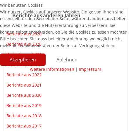
Wir benutzen Cookies
Wir nutzen Cookies auf unserer Website. Einige von ihnen sind
Berichte aus anderen Jahren
essenziell für den Betrieb der Seite, während andere uns helfen,
diese Website und die Nutzererfahrung zu verbessern. Sie
können selbst entscheiden, ob Sie die Cookies zulassen möchten.
Berichte aus 2026
Bitte beachten Sie, dass bei einer Ablehnung womöglich nicht
Berichte aus 2025
mehr alle Funktionalitäten der Seite zur Verfügung stehen.
Berichte aus 2024
Akzeptieren
Ablehnen
Berichte aus 2023
Weitere Informationen
|
Impressum
Berichte aus 2022
Berichte aus 2021
Berichte aus 2020
Berichte aus 2019
Berichte aus 2018
Berichte aus 2017