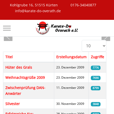
Kohlgrube 16, 51515 Kürten
0176-34040877
info@karate-do-overath.de
Mobile Menu Toggle
Anzeige #
Titel
Erstellungsdatum
Zugriffe
Beiträge
Hüter des Grals
23. Dezember 2009
7776
Weihnachtsgrüße 2009
23. Dezember 2009
7690
Zwischenprüfung DAN-
11. Dezember 2009
8799
Anwärter
Silvester
30. November 2009
3848
Erfolgreiche Kyu
28. November 2009