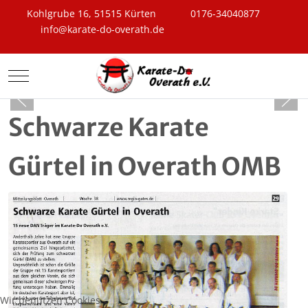
Kohlgrube 16, 51515 Kürten
0176-34040877
info@karate-do-overath.de
Mobile Menu Toggle
Schwarze Karate
Gürtel in Overath OMB
Wir benutzen Cookies