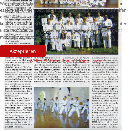
Wir nutzen Cookies auf unserer Website. Einige von ihnen sind
essenziell für den Betrieb der Seite, während andere uns helfen,
diese Website und die Nutzererfahrung zu verbessern. Sie
können selbst entscheiden, ob Sie die Cookies zulassen möchten.
Bitte beachten Sie, dass bei einer Ablehnung womöglich nicht
mehr alle Funktionalitäten der Seite zur Verfügung stehen.
Akzeptieren
Ablehnen
Weitere Informationen
|
Impressum