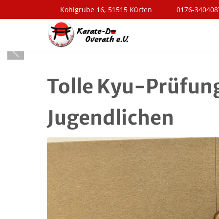
Kohlgrube 16, 51515 Kürten
0176-340408
Tolle Kyu-Prüfun
Jugendlichen