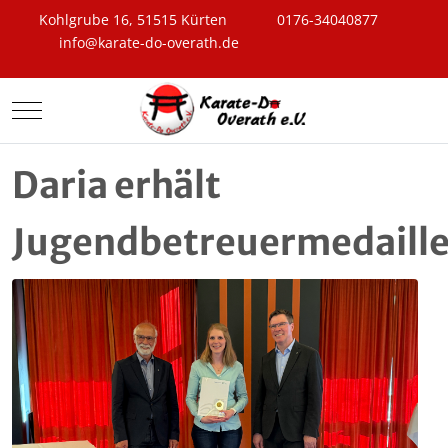
Kohlgrube 16, 51515 Kürten
0176-34040877
info@karate-do-overath.de
Mobile Menu Toggle
Daria erhält
Jugendbetreuermedaill