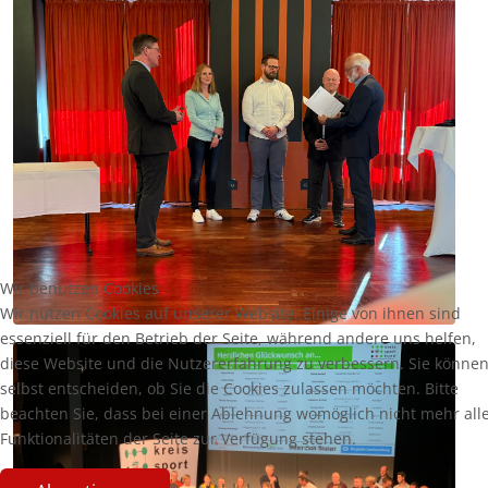
Wir benutzen Cookies
Wir nutzen Cookies auf unserer Website. Einige von ihnen sind
essenziell für den Betrieb der Seite, während andere uns helfen,
diese Website und die Nutzererfahrung zu verbessern. Sie könne
selbst entscheiden, ob Sie die Cookies zulassen möchten. Bitte
beachten Sie, dass bei einer Ablehnung womöglich nicht mehr all
Funktionalitäten der Seite zur Verfügung stehen.