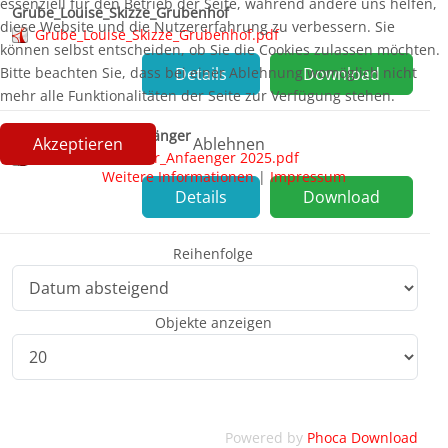
essenziell für den Betrieb der Seite, während andere uns helfen,
Grube_Louise_Skizze_Grubenhof
diese Website und die Nutzererfahrung zu verbessern. Sie
Grube_Louise_Skizze_Grubenhof.pdf
können selbst entscheiden, ob Sie die Cookies zulassen möchten.
Bitte beachten Sie, dass bei einer Ablehnung womöglich nicht
Details
Download
mehr alle Funktionalitäten der Seite zur Verfügung stehen.
Grube Louise für Anfänger
Akzeptieren
Ablehnen
Grube_Louise_fuer_Anfaenger 2025.pdf
Weitere Informationen
|
Impressum
Details
Download
Reihenfolge
Objekte anzeigen
Powered by
Phoca Download