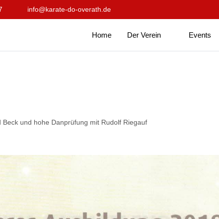
7
info@karate-do-overath.de
Home
Der Verein
Events
d Beck und hohe Danprüfung mit Rudolf Riegauf