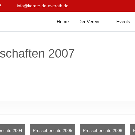
7
info@karate-do-overath.de
Home
Der Verein
Events
schaften 2007
richte 2004
Presseberichte 2005
Presseberichte 2006
P