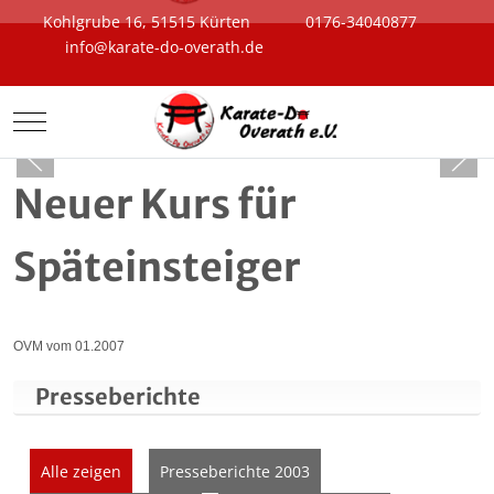
Kohlgrube 16, 51515 Kürten
0176-34040877
info@karate-do-overath.de
Mobile Menu Toggle
Neuer Kurs für
Späteinsteiger
OVM vom 01.2007
Presseberichte
Alle zeigen
Presseberichte 2003