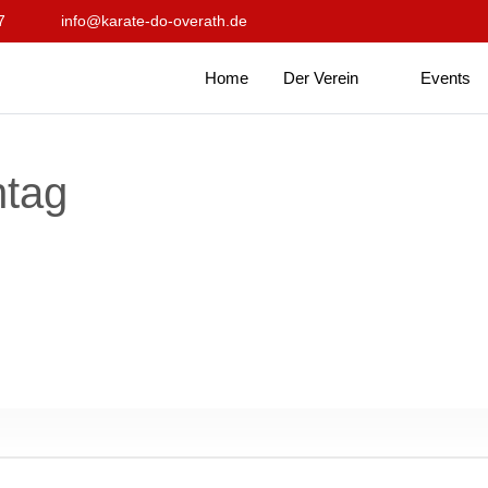
7
info@karate-do-overath.de
Home
Der Verein
Events
ntag