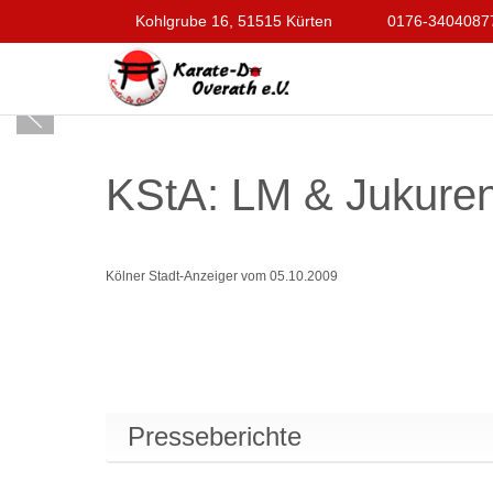
Kohlgrube 16, 51515 Kürten
0176-3404087
KStA: LM & Jukure
Kölner Stadt-Anzeiger vom 05.10.2009
Presseberichte