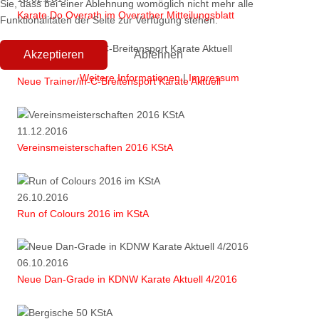
Sie, dass bei einer Ablehnung womöglich nicht mehr alle
Karate Do Overath im Overather Mitteilungsblatt
Funktionalitäten der Seite zur Verfügung stehen.
Akzeptieren
Ablehnen
29.01.2017
Weitere Informationen
|
Impressum
Neue Trainer/in-C-Breitensport Karate Aktuell
11.12.2016
Vereinsmeisterschaften 2016 KStA
26.10.2016
Run of Colours 2016 im KStA
06.10.2016
Neue Dan-Grade in KDNW Karate Aktuell 4/2016