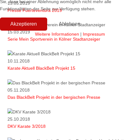
Sie, dass bei einer Ablehnung womöglich nicht mehr alle
13.05.2019
Funktionalitäten der Seite zur Verfügung stehen.
Presse Fuerteventura 2019
Akzeptieren
Ablehnen
15.03.2019
Weitere Informationen
|
Impressum
Serie Mein Sportverein in Kölner Stadtanzeiger
10.11.2018
Karate Aktuell BlackBelt Projekt 15
05.11.2018
Das BlackBelt Projekt in der bergischen Presse
25.10.2018
DKV Karate 3/2018