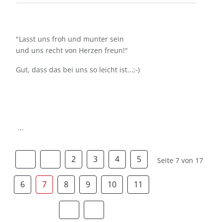
"Lasst uns froh und munter sein
und uns recht von Herzen freun!"
Gut, dass das bei uns so leicht ist...;-)
...
2
3
4
5
Seite 7 von 17
6
7
8
9
10
11