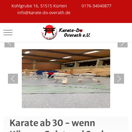
Kohlgrube 16, 51515 Kürten
0176-34040877
info@karate-do-overath.de
Mobile Menu Toggle
Neue Beiträge
Karate ab 30 - wenn