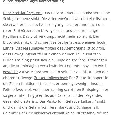
durch regelmäßiges Karatetraining
Herz-Kreislauf-System:
Das Herz arbeitet ökonomischer, seine
Schlagfrequenz sinkt. Die Arterienwände werden elastischer ,
sie erweitern sich bei Anstrengung leichter, und auch die
roten Blutkörperchen bewegen sich besser durch enge
Kapillaren. Das Blut verklumpt nicht mehr so leicht. Der
Blutdruck sinkt und schnellt selbst bei Stress weniger hoch.
Lunge:
Das Fassungsvermögen des Atemorgans ist so groß,
dass Bewegungsmuffel nur einen kleinen Teil ausnutzen.
Durch Training passt sich die Lunge an größere Luftmengen
an, die Atemlosigkeit verschwindet.
Das Immunsystem wird
gestärkt:
Aktive Menschen leiden seltener an Infektionen der
oberen Luftwege.
Zuckerstoffwechsel:
Der Zuckertransport in
die Zellen funktioniert besser, er benötigt weniger Insulin.
Fettstoffwechsel:
Ausdauertraining senkt den Blutspiegel der
so genannten Triglyceride, auf Dauer auch den Pegel des
Gesamtcholesterins. Das Risiko für "Gefäßverkalkung" sinkt
und damit die Gefahr von Herzinfarkt und Schlaganfall.
Gelenke:
Der Gelenkknorpel enthält keine Blutgefäße, die ihn