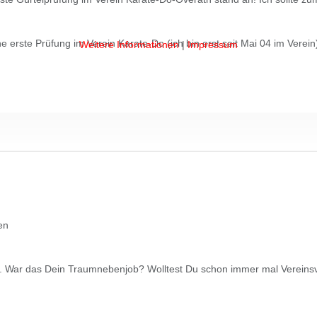
 erste Prüfung im Verein Karate-Do (ich bin erst seit Mai 04 im Verei
Weitere Informationen
|
Impressum
ben
est. War das Dein Traumnebenjob? Wolltest Du schon immer mal Vereins