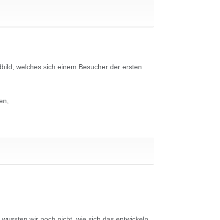
bild, welches sich einem Besucher der ersten
en,
 wussten wir noch nicht, wie sich das entwickeln