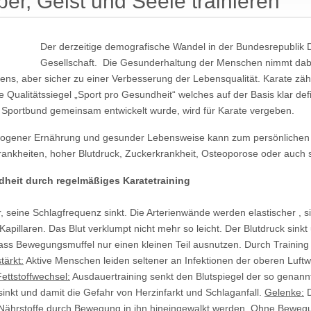
er, Geist und Seele trainieren
Der derzeitige demografische Wandel in der Bundesrepublik D
Gesellschaft. Die Gesunderhaltung der Menschen nimmt dabei 
s, aber sicher zu einer Verbesserung der Lebensqualität. Karate zähl
ualitätssiegel „Sport pro Gesundheit“ welches auf der Basis klar defin
ortbund gemeinsam entwickelt wurde, wird für Karate vergeben.
wogener Ernährung und gesunder Lebensweise kann zum persönlichen 
zkrankheiten, hoher Blutdruck, Zuckerkrankheit, Osteoporose oder auc
dheit durch regelmäßiges Karatetraining
seine Schlagfrequenz sinkt. Die Arterienwände werden elastischer , si
pillaren. Das Blut verklumpt nicht mehr so leicht. Der Blutdruck sinkt
s Bewegungsmuffel nur einen kleinen Teil ausnutzen. Durch Training 
ärkt:
Aktive Menschen leiden seltener an Infektionen der oberen Luft
Fettstoffwechsel:
Ausdauertraining senkt den Blutspiegel der so genann
inkt und damit die Gefahr von Herzinfarkt und Schlaganfall.
Gelenke:
D
e Nährstoffe durch Bewegung in ihn hineingewalkt werden. Ohne Beweg