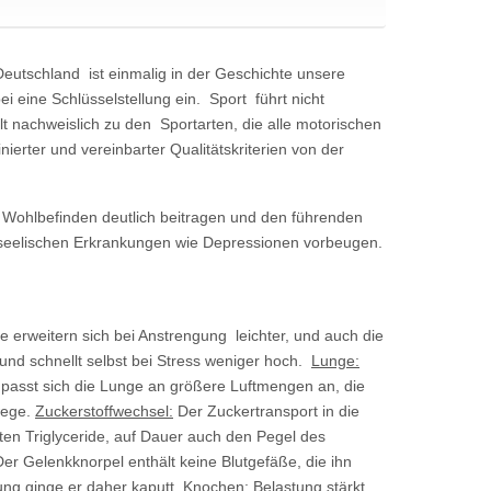
eutschland ist einmalig in der Geschichte unsere
eine Schlüsselstellung ein. Sport führt nicht
t nachweislich zu den Sportarten, die alle motorischen
ierter und vereinbarter Qualitätskriterien von der
Wohlbefinden deutlich beitragen und den führenden
h seelischen Erkrankungen wie Depressionen vorbeugen.
e erweitern sich bei Anstrengung leichter, und auch die
 und schnellt selbst bei Stress weniger hoch.
Lunge:
passt sich die Lunge an größere Luftmengen an, die
wege.
Zuckerstoffwechsel:
Der Zuckertransport in die
ten Triglyceride, auf Dauer auch den Pegel des
er Gelenkknorpel enthält keine Blutgefäße, die ihn
ung ginge er daher kaputt.
Knochen:
Belastung stärkt