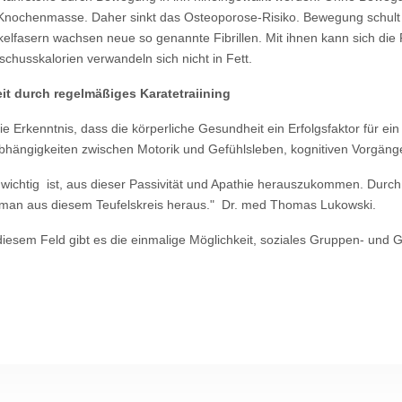
Knochenmasse. Daher sinkt das Osteoporose-Risiko. Bewegung schult 
elfasern wachsen neue so genannte Fibrillen. Mit ihnen kann sich die 
chusskalorien verwandeln sich nicht in Fett.
it durch regelmäßiges Karatetraiining
 Erkenntnis, dass die körperliche Gesundheit ein Erfolgsfaktor für ein g
 Abhängigkeiten zwischen Motorik und Gefühlsleben, kognitiven Vorgän
z wichtig ist, aus dieser Passivität und Apathie herauszukommen. Durc
t man aus diesem Teufelskreis heraus." Dr. med Thomas Lukowski.
 diesem Feld gibt es die einmalige Möglichkeit, soziales Gruppen- und 