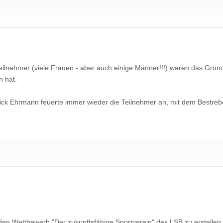
ilnehmer (viele Frauen - aber auch einige Männer!!!) waren das Grund
n hat.
rick Ehrmann feuerte immer wieder die Teilnehmer an, mit dem Bestreb
 den Wettbewerb "Der zukunftsfähige Sportverein" des LSB zu erstellen,