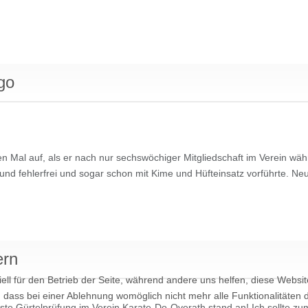
ngo
ten Mal auf, als er nach nur sechswöchiger Mitgliedschaft im Verein wä
und fehlerfrei und sogar schon mit Kime und Hüfteinsatz vorführte. Neu
ern
ell für den Betrieb der Seite, während andere uns helfen, diese Websi
 dass bei einer Ablehnung womöglich nicht mehr alle Funktionalitäten 
te Gürtelprüfung im Verein Karate-Do-Overath stand an! Ich sollte zu