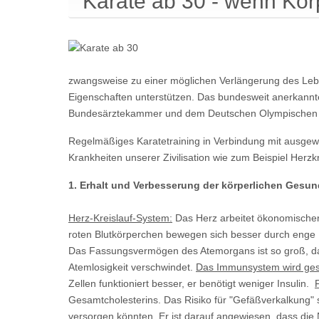
Karate ab 30 - wenn Körp
zwangsweise zu einer möglichen Verlängerung des Leben
Eigenschaften unterstützen. Das bundesweit anerkannte Q
Bundesärztekammer und dem Deutschen Olympischen Sp
Regelmäßiges Karatetraining in Verbindung mit ausge
Krankheiten unserer Zivilisation wie zum Beispiel Her
1. Erhalt und Verbesserung der körperlichen Gesun
Herz-Kreislauf-System:
Das Herz arbeitet ökonomischer, 
roten Blutkörperchen bewegen sich besser durch enge Ka
Das Fassungsvermögen des Atemorgans ist so groß, das
Atemlosigkeit verschwindet.
Das Immunsystem wird gest
Zellen funktioniert besser, er benötigt weniger Insulin.
Gesamtcholesterins. Das Risiko für "Gefäßverkalkung" s
versorgen könnten. Er ist darauf angewiesen, dass di